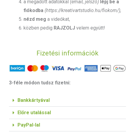
a megadott adatokkal
(email, jelszó)
lépj be a
fiókodba
(https://kreativartstudio.hu/fiokom/),
nézd meg
a videókat,
közben pedig
RAJZOLJ
velem együtt!
Fizetési információk
3-féle módon tudsz fizetni:
Bankkártyával
Előre utalással
PayPal-lal