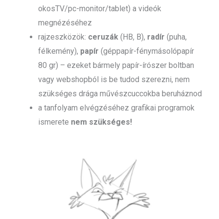
okosTV/pc-monitor/tablet) a videók
megnézéséhez
rajzeszközök:
ceruzák
(HB, B),
radír
(puha,
félkemény),
papír
(géppapír-fénymásolópapír
80 gr) – ezeket bármely papír-írószer boltban
vagy webshopból is be tudod szerezni, nem
szükséges drága művészcuccokba beruháznod
a tanfolyam elvégzéséhez grafikai programok
ismerete
nem szükséges!