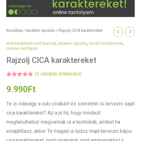
Kezdőlap
/
karakter rajzolás
/ Rajzolj CICA karaktereket
,
,
,
állat-karakterek tanfolyamok
karakter rajzolás
kezdő tanfolyamok
összes tanfolyam
Rajzolj CICA karaktereket
(
1
vásárlói értékelés)
Értékelés
1
5.00
az 5-
9.990
Ft
ből,
értékelés
alapján
Te is odavagy a cuki cicákért és szeretnél is tervezni saját
cica karaktereket? Az a jó hír, hogy mindezt
megtanulhatod: megvannak rá a technikák, amiket ha
elsajátítasz, akkor Te magad is tudsz majd tervezni bájos
cica karaktereket, pont olyanokat, mint amilyenekkel a