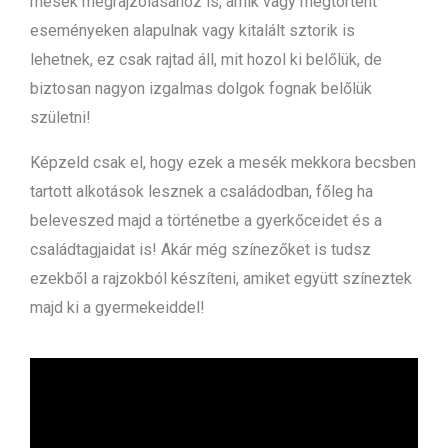
mesék megrajzolásához is, amik vagy megtörtént
eseményeken alapulnak vagy kitalált sztorik is
lehetnek, ez csak rajtad áll, mit hozol ki belőlük, de
biztosan nagyon izgalmas dolgok fognak belőlük
születni!
Képzeld csak el, hogy ezek a mesék mekkora becsben
tartott alkotások lesznek a családodban, főleg ha
beleveszed majd a történetbe a gyerkőceidet és a
családtagjaidat is! Akár még színezőket is tudsz
ezekből a rajzokból készíteni, amiket együtt színeztek
majd ki a gyermekeiddel!