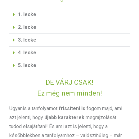
1. lecke
2. lecke
3. lecke
4. lecke
5. lecke
DE VÁRJ CSAK!
Ez még nem minden!
Ugyanis a tanfolyamot
frissíteni is
fogom majd, ami
azt jelenti, hogy
újabb karakterek
megrajzolását
tudod elsajátítani! És ami azt is jelenti, hogy a
későbbiekben a tanfolyamhoz – valószínűleg – már