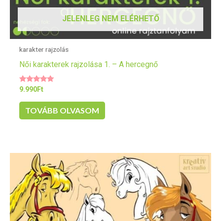
JELENLEG NEM ELÉRHETŐ
karakter rajzolás
Női karakterek rajzolása 1. – A hercegnő
Értékelés:
9.990
Ft
5.00
/ 5
TOVÁBB OLVASOM