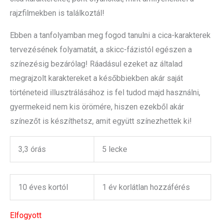
rajzfilmekben is találkoztál!
Ebben a tanfolyamban meg fogod tanulni a cica-karakterek
tervezésének folyamatát, a skicc-fázistól egészen a
színezésig bezárólag! Ráadásul ezeket az általad
megrajzolt karaktereket a későbbiekben akár saját
történeteid illusztrálásához is fel tudod majd használni,
gyermekeid nem kis örömére, hiszen ezekből akár
színezőt is készíthetsz, amit együtt színezhettek ki!
3,3 órás
5 lecke
10 éves kortól
1 év korlátlan hozzáférés
Elfogyott