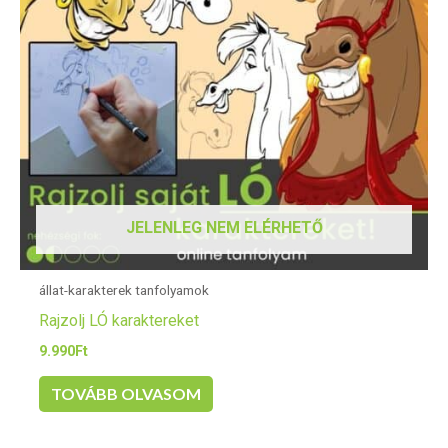
JELENLEG NEM ELÉRHETŐ
állat-karakterek tanfolyamok
Rajzolj LÓ karaktereket
9.990
Ft
TOVÁBB OLVASOM