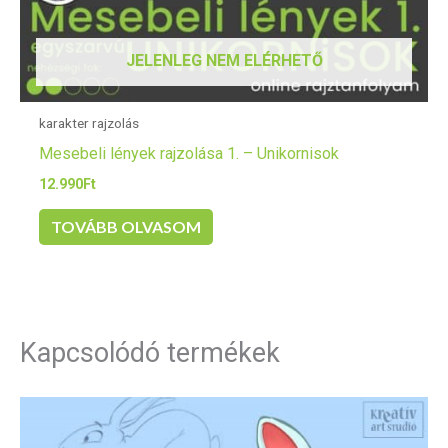
JELENLEG NEM ELÉRHETŐ
karakter rajzolás
Mesebeli lények rajzolása 1. – Unikornisok
12.990
Ft
TOVÁBB OLVASOM
Kapcsolódó termékek