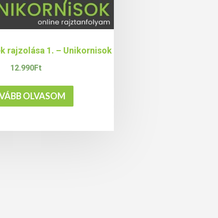
k rajzolása 1. – Unikornisok
12.990
Ft
VÁBB OLVASOM