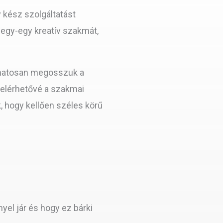
y kész szolgáltatást
i egy-egy kreatív szakmát,
yamatosan megosszuk a
 elérhetővé a szakmai
, hogy kellően széles körű
yel jár és hogy ez bárki