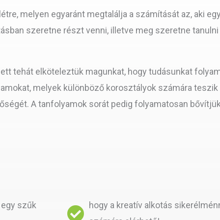
létre, melyen egyaránt megtalálja a számítását az, aki eg
tásban szeretne részt venni, illetve meg szeretne tanuln
lett tehát elköteleztük magunkat, hogy tudásunkat fol
folyamokat, melyek különböző korosztályok számára teszik
etőségét. A tanfolyamok sorát pedig folyamatosan bővítjük
 egy szűk
hogy a kreatív alkotás sikerélménn