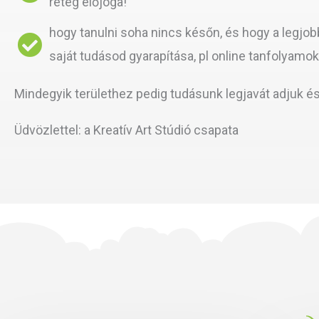
réteg előjoga!
hogy tanulni soha nincs későn, és hogy a legjob
saját tudásod gyarapítása, pl online tanfolyamok 
Mindegyik területhez pedig tudásunk legjavát adjuk é
Üdvözlettel: a Kreatív Art Stúdió csapata