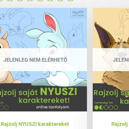
JELENLEG NEM ELÉRHETŐ
JELEN
Rajzolj NYUSZI karaktereket
Rajzol