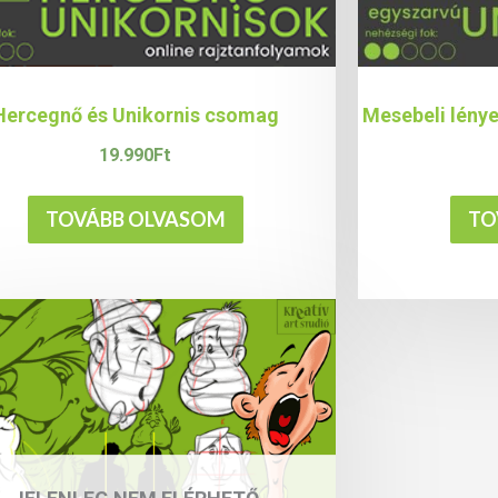
Hercegnő és Unikornis csomag
Mesebeli lénye
19.990
Ft
TOVÁBB OLVASOM
TO