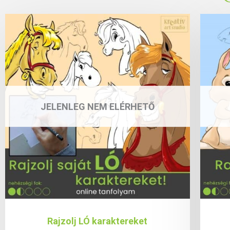
JELENLEG NEM ELÉRHETŐ
Rajzolj LÓ karaktereket