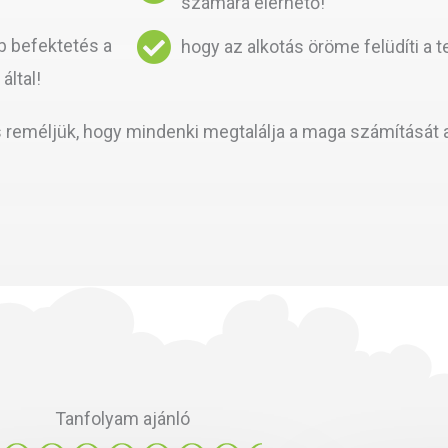
számára elérhető!
b befektetés a
hogy az alkotás öröme felüdíti a te
által!
s reméljük, hogy mindenki megtalálja a maga számítását 
Tanfolyam ajánló