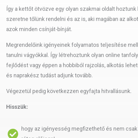
Így a kettőt ötvözve egy olyan szakmai oldalt hoztunk 
szeretne tőlünk rendelni és az is, aki magában az alko
azok minden csínját-bínját.
Megrendelőink igényeinek folyamatos teljesítése mel
tanulni vágyókkal. Így létrehoztunk olyan online tan
fejlődést vagy éppen a hobbiból rajzolás, alkotás leh
és naprakész tudást adjunk tovább.
Végezetül pedig következzen egyfajta hitvallásunk.
Hisszük:
hogy az igényesség megfizethető és nem csak