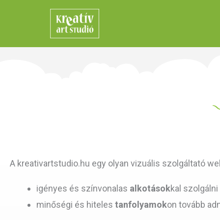
Skip
to
content
A kreativartstudio.hu egy olyan vizuális szolgáltató we
igényes és színvonalas
alkotások
kal szolgálni
minőségi és hiteles
tanfolyamok
on tovább ad