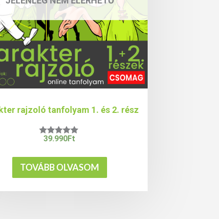
JELENLEG NEM ELÉRHETŐ
kter rajzoló tanfolyam 1. és 2. rész
39.990
Ft
Értékelés:
5.00
/ 5
TOVÁBB OLVASOM