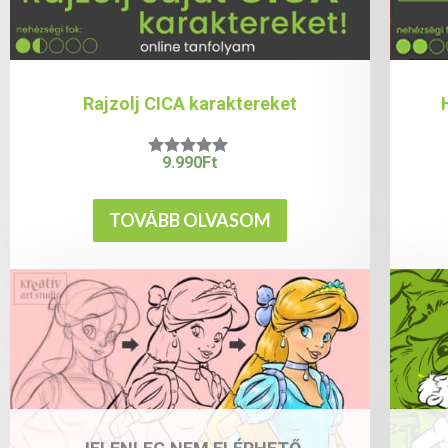
Rajzolj CICA karaktereket
9.990
Ft
Értékelés:
5.00
/ 5
TOVÁBB OLVASOM