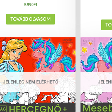
9.990
Ft
TOVÁBB OLVASOM
TO
JELENLEG NEM ELÉRHETŐ
JELEN