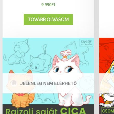
9.990
Ft
TOVÁBB OLVASOM
JELENLEG NEM ELÉRHETŐ