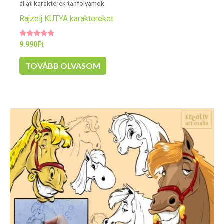
állat-karakterek tanfolyamok
Rajzolj KUTYA karaktereket
Értékelés:
9.990
Ft
5.00
/ 5
TOVÁBB OLVASOM