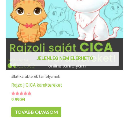
JELENLEG NEM ELÉRHETŐ
állat-karakterek tanfolyamok
Rajzolj CICA karaktereket
Értékelés:
9.990
Ft
5.00
/ 5
TOVÁBB OLVASOM