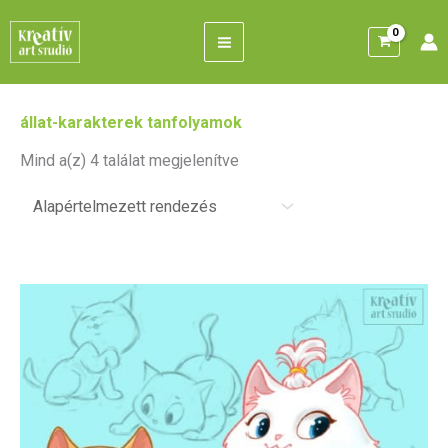
Skip
to
content
állat-karakterek tanfolyamok
Mind a(z) 4 találat megjelenítve