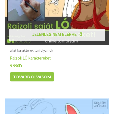
JELENLEG NEM ELÉRHETŐ
állat-karakterek tanfolyamok
Rajzolj LÓ karaktereket
9.990
Ft
TOVÁBB OLVASOM