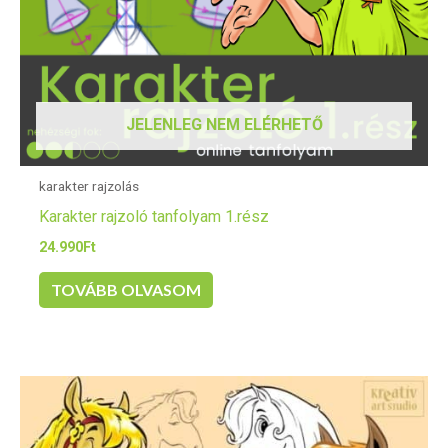
JELENLEG NEM ELÉRHETŐ
karakter rajzolás
Karakter rajzoló tanfolyam 1.rész
24.990
Ft
TOVÁBB OLVASOM