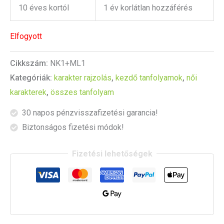
10 éves kortól
1 év korlátlan hozzáférés
Elfogyott
Cikkszám:
NK1+ML1
Kategóriák:
karakter rajzolás
,
kezdő tanfolyamok
,
női
karakterek
,
összes tanfolyam
30 napos pénzvisszafizetési garancia!
Biztonságos fizetési módok!
Fizetési lehetőségek