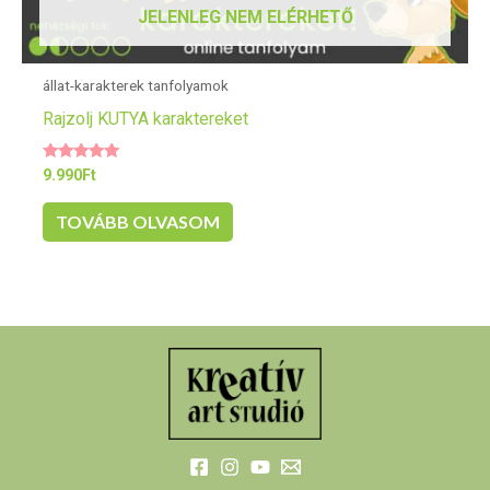
JELENLEG NEM ELÉRHETŐ
állat-karakterek tanfolyamok
Rajzolj KUTYA karaktereket
Értékelés:
9.990
Ft
5.00
/ 5
TOVÁBB OLVASOM