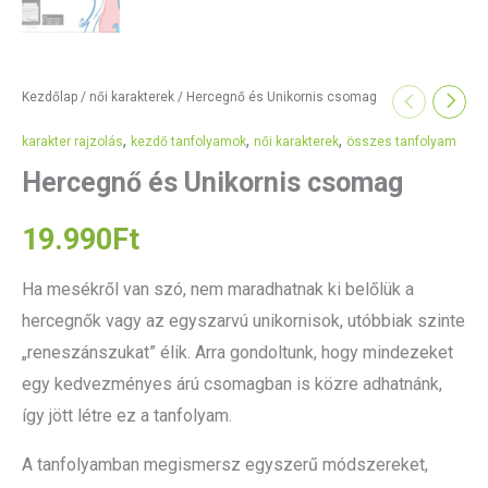
Kezdőlap
/
női karakterek
/ Hercegnő és Unikornis csomag
,
,
,
karakter rajzolás
kezdő tanfolyamok
női karakterek
összes tanfolyam
Hercegnő és Unikornis csomag
19.990
Ft
Ha mesékről van szó, nem maradhatnak ki belőlük a
hercegnők vagy az egyszarvú unikornisok, utóbbiak szinte
„reneszánszukat” élik. Arra gondoltunk, hogy mindezeket
egy kedvezményes árú csomagban is közre adhatnánk,
így jött létre ez a tanfolyam.
A tanfolyamban megismersz egyszerű módszereket,