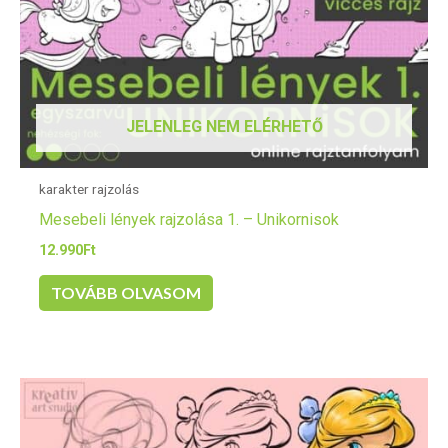
JELENLEG NEM ELÉRHETŐ
karakter rajzolás
Mesebeli lények rajzolása 1. – Unikornisok
12.990
Ft
TOVÁBB OLVASOM