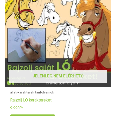
JELENLEG NEM ELÉRHETŐ
állat-karakterek tanfolyamok
Rajzolj LÓ karaktereket
9.990
Ft