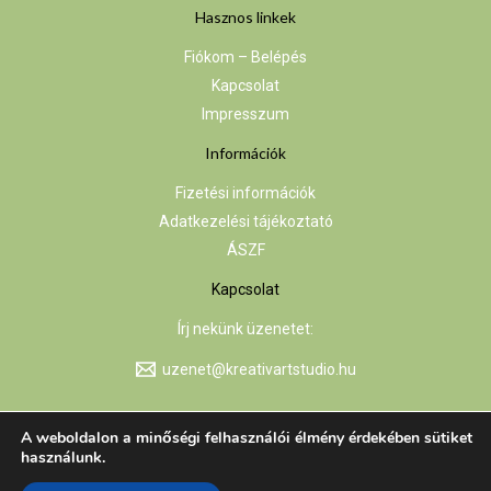
Hasznos linkek
Fiókom – Belépés
Kapcsolat
Impresszum
Információk
Fizetési információk
Adatkezelési tájékoztató
ÁSZF
Kapcsolat
Írj nekünk üzenetet:
uzenet@kreativartstudio.hu
A weboldalon a minőségi felhasználói élmény érdekében sütiket
Copyright © 2026 Kreatív Art Stúdió
használunk.