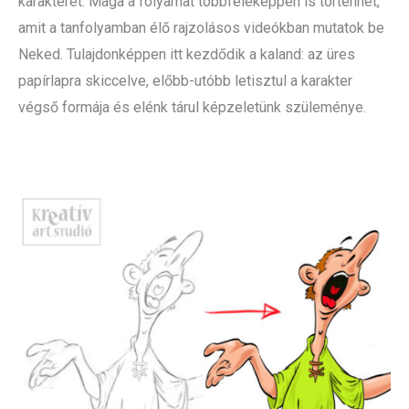
karakterét. Maga a folyamat többféleképpen is történhet,
amit a tanfolyamban élő rajzolásos videókban mutatok be
Neked. Tulajdonképpen itt kezdődik a kaland: az üres
papírlapra skiccelve, előbb-utóbb letisztul a karakter
végső formája és elénk tárul képzeletünk szüleménye.