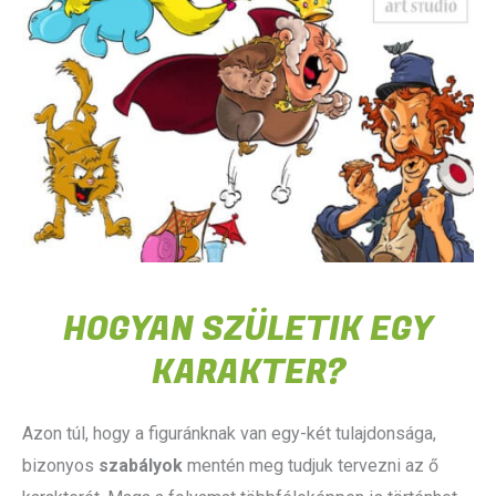
HOGYAN SZÜLETIK EGY
KARAKTER?
Azon túl, hogy a figuránknak van egy-két tulajdonsága,
bizonyos
szabályok
mentén meg tudjuk tervezni az ő