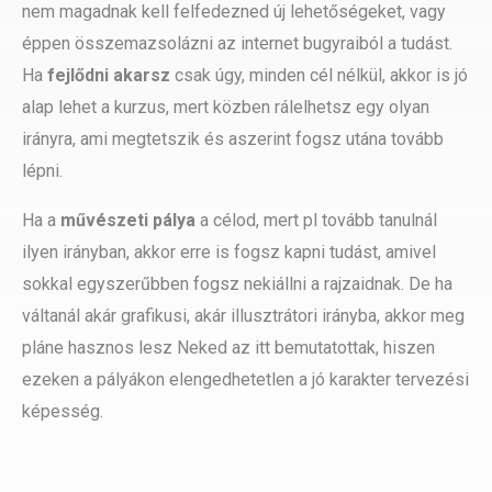
nem magadnak kell felfedezned új lehetőségeket, vagy
éppen összemazsolázni az internet bugyraiból a tudást.
Ha
fejlődni akarsz
csak úgy, minden cél nélkül, akkor is jó
alap lehet a kurzus, mert közben rálelhetsz egy olyan
irányra, ami megtetszik és aszerint fogsz utána tovább
lépni.
Ha a
művészeti pálya
a célod, mert pl tovább tanulnál
ilyen irányban, akkor erre is fogsz kapni tudást, amivel
sokkal egyszerűbben fogsz nekiállni a rajzaidnak. De ha
váltanál akár grafikusi, akár illusztrátori irányba, akkor meg
pláne hasznos lesz Neked az itt bemutatottak, hiszen
ezeken a pályákon elengedhetetlen a jó karakter tervezési
képesség.