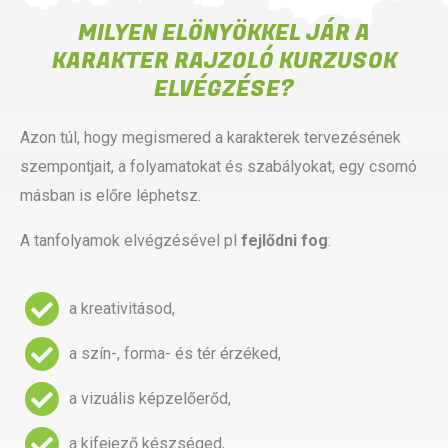
MILYEN ELÖNYÖKKEL JÁR A
KARAKTER RAJZOLÓ KURZUSOK
ELVÉGZÉSE?
Azon túl, hogy megismered a karakterek tervezésének
szempontjait, a folyamatokat és szabályokat, egy csomó
másban is előre léphetsz.
A tanfolyamok elvégzésével pl
fejlődni fog
:
a kreativitásod,
a szín-, forma- és tér érzéked,
a vizuális képzelőerőd,
a kifejező készséged,