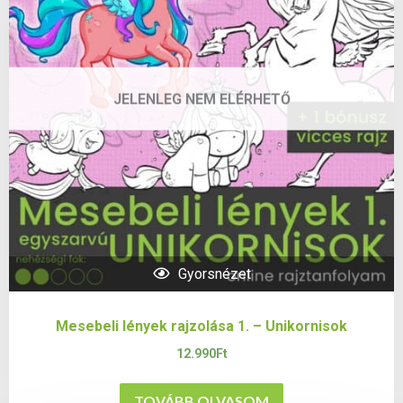
JELENLEG NEM ELÉRHETŐ
Gyorsnézet
Mesebeli lények rajzolása 1. – Unikornisok
12.990
Ft
TOVÁBB OLVASOM