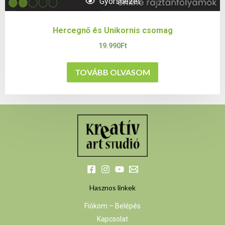
Gyorsnézet
Hercegnő és Unikornis csomag
19.990
Ft
TOVÁBB OLVASOM
Hasznos linkek
Fiókom – Belépés
Kapcsolat