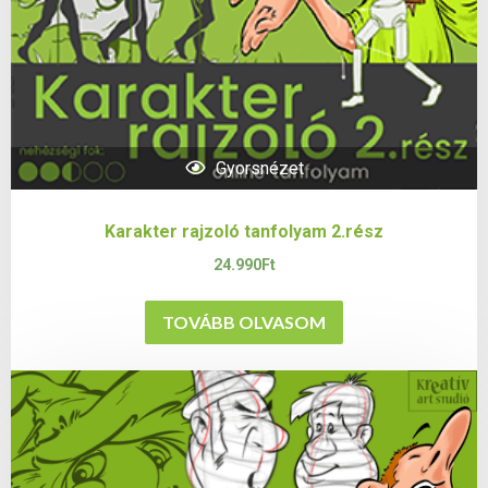
Gyorsnézet
Karakter rajzoló tanfolyam 2.rész
24.990
Ft
TOVÁBB OLVASOM