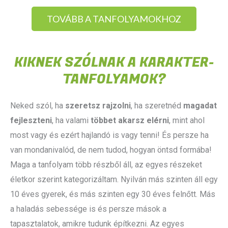
TOVÁBB A TANFOLYAMOKHOZ
KIKNEK SZÓLNAK A KARAKTER-
TANFOLYAMOK?
Neked szól, ha
szeretsz rajzolni
, ha szeretnéd
magadat
fejleszteni
, ha valami
többet akarsz elérni
, mint ahol
most vagy és ezért hajlandó is vagy tenni! És persze ha
van mondanivalód, de nem tudod, hogyan öntsd formába!
Maga a tanfolyam több részből áll, az egyes részeket
életkor szerint kategorizáltam. Nyilván más szinten áll egy
10 éves gyerek, és más szinten egy 30 éves felnőtt. Más
a haladás sebessége is és persze mások a
tapasztalatok, amikre tudunk építkezni. Az egyes