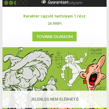
Gyorsnézet
Karakter rajzoló tanfolyam 1.rész
24.990
Ft
TOVÁBB OLVASOM
JELENLEG NEM ELÉRHETŐ