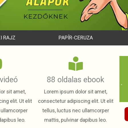
I RAJZ
PAPÍR-CERUZA
 videó
88 oldalas ebook
r sit amet,
Lorem ipsum dolor sit amet,
ng elit. Ut elit
consectetur adipiscing elit. Ut elit
c ullamcorper
tellus, luctus nec ullamcorper
dapibus leo.
mattis, pulvinar dapibus leo.