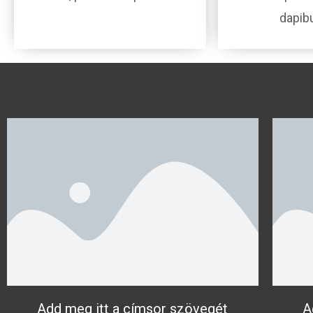
dapibu
Add meg itt a címsor szövegét
A