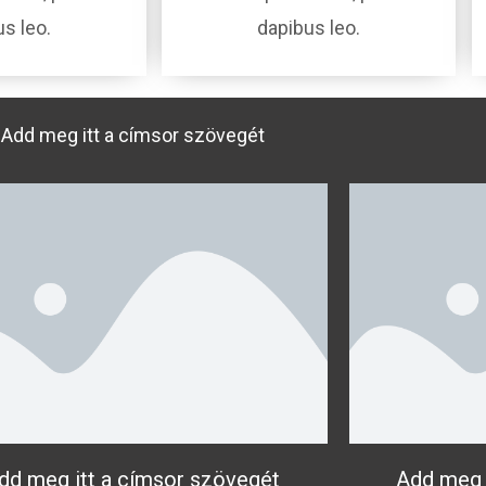
s leo.
dapibus leo.
Add meg itt a címsor szövegét
dd meg itt a címsor szövegét
Add meg 