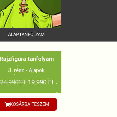
ALAPTANFOLYAM
Rajzfigura tanfolyam
1. rész - Alapok
24.990 Ft
19.990 Ft
KOSÁRBA TESZEM