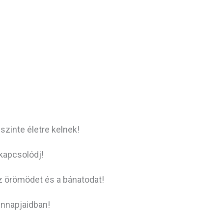
 szinte életre kelnek!
ikapcsolódj!
az örömödet és a bánatodat!
ennapjaidban!