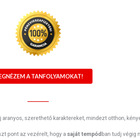
EGNÉZEM A TANFOLYAMOKAT!
j aranyos, szerethető karaktereket, mindezt otthon, ké
zt pont az vezérelt, hogy a
saját tempód
ban tudj végig 