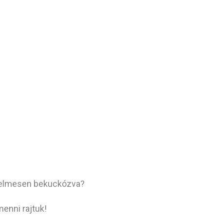
nyelmesen bekuckózva?
menni rajtuk!