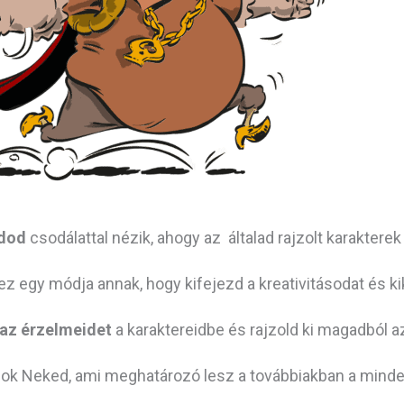
ádod
csodálattal nézik, ahogy az általad rajzolt karakterek
ez egy módja annak, hogy kifejezd a kreativitásodat és k
 az érzelmeidet
a karaktereidbe és rajzold ki magadból 
lok Neked, ami meghatározó lesz a továbbiakban a mind