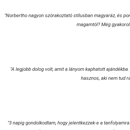
"Norbertho nagyon szórakoztató stílusban magyaráz, és pont
magamtól? Még gyakorolni 
"A legjobb dolog volt, amit a lányom kaphatott ajándékba.
hasznos, aki nem tud ra
"3 napig gondolkodtam, hogy jelentkezzek-e a tanfolyamr