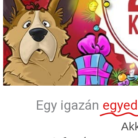
Egy igazán
egyedi
Akk